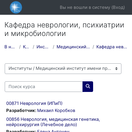
Перейти к основному содержанию
Вы не вошли в систему (
Вход
)
Кафедра неврологии, психиатрии
и микробиологии
В начало
Курсы
Институты
Медицинский институт...
Кафедра неврологии,...
Категории курсов
Поиск курса
Поиск курса
00871 Неврология (ИПиП)
Разработчик:
Михаил Коробков
00856 Неврология, медицинская генетика,
нейрохирургия (Лечебное дело)
Разработчик:
Елена Антонен