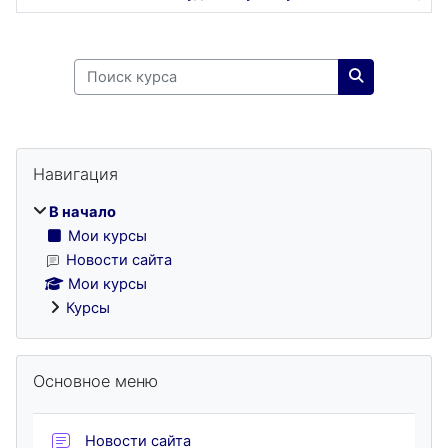
Поиск курса
Поиск курса
Блоки
Пропустить Навигация
Навигация
В начало
Мои курсы
Новости сайта
Мои курсы
Курсы
Пропустить Основное меню
Основное меню
Форум
Новости сайта