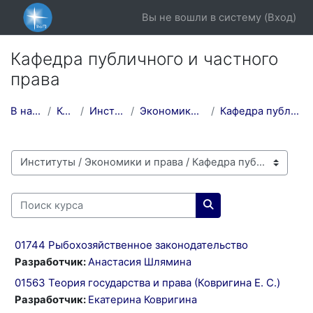
Перейти к основному содержанию
Вы не вошли в систему (
Вход
)
Кафедра публичного и частного
права
В начало
Курсы
Институты
Экономики и права
Кафедра публичного и...
Категории курсов
Поиск курса
Поиск курса
01744 Рыбохозяйственное законодательство
Разработчик:
Анастасия Шлямина
01563 Теория государства и права (Ковригина Е. С.)
Разработчик:
Екатерина Ковригина