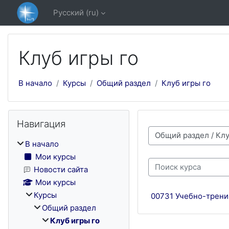
Перейти к основному содержанию
Русский ‎(ru)‎
Клуб игры го
В начало
Курсы
Общий раздел
Клуб игры го
Блоки
Пропустить Навигация
Навигация
Категории курсов
В начало
Мои курсы
Поиск курса
Новости сайта
Мои курсы
Курсы
00731 Учебно-трени
Общий раздел
Клуб игры го