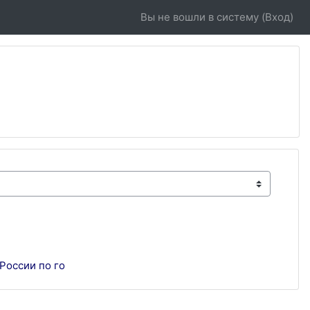
Вы не вошли в систему (
Вход
)
России по го